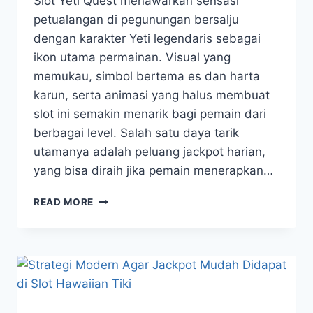
Slot Yeti Quest menawarkan sensasi
petualangan di pegunungan bersalju
dengan karakter Yeti legendaris sebagai
ikon utama permainan. Visual yang
memukau, simbol bertema es dan harta
karun, serta animasi yang halus membuat
slot ini semakin menarik bagi pemain dari
berbagai level. Salah satu daya tarik
utamanya adalah peluang jackpot harian,
yang bisa diraih jika pemain menerapkan…
PANDUAN
READ MORE
LENGKAP
MENDAPATKAN
JACKPOT
HARIAN
DI
SLOT
YETI