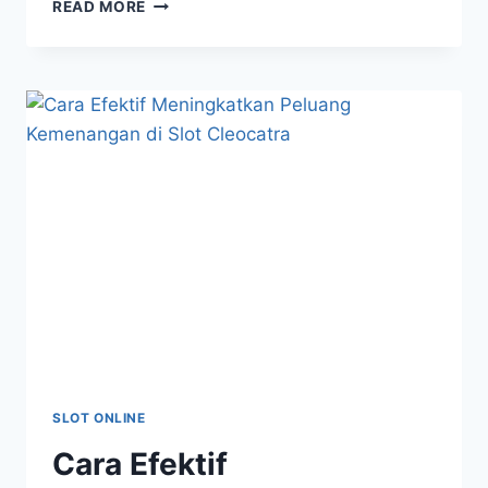
PANDUAN
READ MORE
CEPAT
MENGINCAR
JACKPOT
BESAR
DI
SLOT
MAHJONG
WINS
2
SLOT ONLINE
Cara Efektif