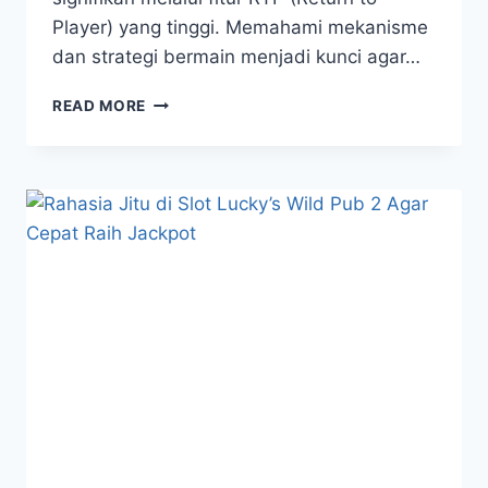
Player) yang tinggi. Memahami mekanisme
dan strategi bermain menjadi kunci agar…
CARA
READ MORE
MAKSIMALKAN
KEMENANGAN
DI
SLOT
FRUIT
PARTY
DENGAN
RTP
TINGGI