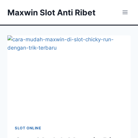
Skip
Maxwin Slot Anti Ribet
to
content
SLOT ONLINE