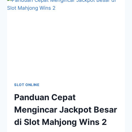
DIDAPAT
DI
SLOT
HAWAIIAN
TIKI
SLOT ONLINE
Panduan Cepat
Mengincar Jackpot Besar
di Slot Mahjong Wins 2