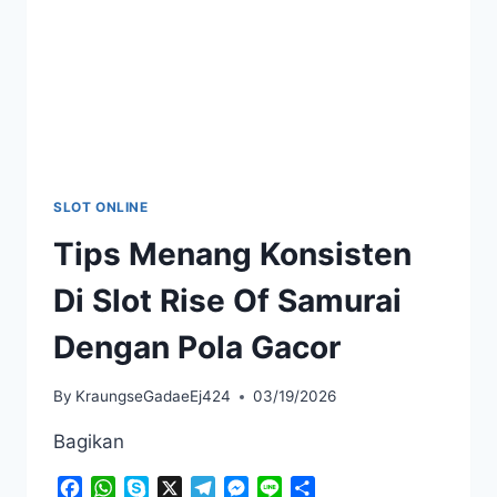
SLOT ONLINE
Tips Menang Konsisten
Di Slot Rise Of Samurai
Dengan Pola Gacor
By
KraungseGadaeEj424
03/19/2026
Bagikan
Facebook
WhatsApp
Skype
X
Telegram
Messenger
Line
Share