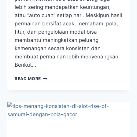
lebih sering mendapatkan keuntungan,
atau “auto cuan” setiap hari. Meskipun hasil
permainan bersifat acak, memahami pola,
fitur, dan pengelolaan modal bisa
membantu meningkatkan peluang
kemenangan secara konsisten dan
membuat permainan lebih menyenangkan.
Berikut…
BOCORAN
READ MORE
POLA
SLOT
CLOVER
GOLD
SUPAYA
AUTO
CUAN
SETIAP
HARI