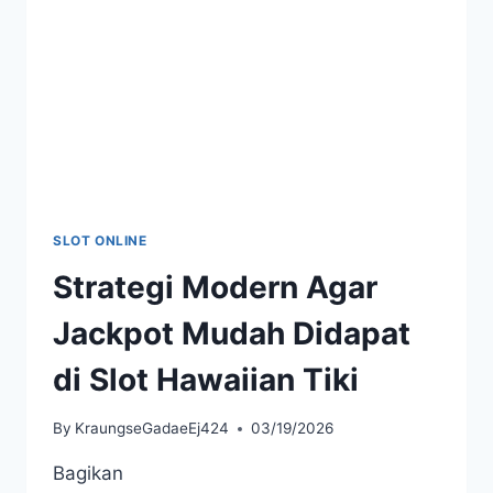
QUEST
SLOT ONLINE
Strategi Modern Agar
Jackpot Mudah Didapat
di Slot Hawaiian Tiki
By
KraungseGadaeEj424
03/19/2026
Bagikan