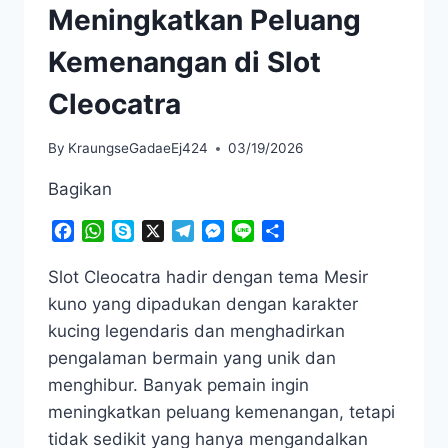
Meningkatkan Peluang
Kemenangan di Slot
Cleocatra
By
KraungseGadaeEj424
03/19/2026
Bagikan
Facebook
WhatsApp
Skype
X
Telegram
Messenger
Line
Share
Slot Cleocatra hadir dengan tema Mesir
kuno yang dipadukan dengan karakter
kucing legendaris dan menghadirkan
pengalaman bermain yang unik dan
menghibur. Banyak pemain ingin
meningkatkan peluang kemenangan, tetapi
tidak sedikit yang hanya mengandalkan