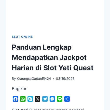
SLOT ONLINE
Panduan Lengkap
Mendapatkan Jackpot
Harian di Slot Yeti Quest
By
KraungseGadaeEj424
03/19/2026
Bagikan
Facebook
WhatsApp
Skype
X
Telegram
Messenger
Line
Share